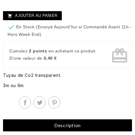
AJOUTER AU PANIER


En Stock (Envoyé Aujourd'hui si Commandé Avant 11h -
Hors Week End)
card_giftcard
Cumulez
2 points
en achetant ce produit
D'une valeur de
0,40 €
Tuyau de Co2 transparent.
3m ou 6m
Description