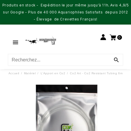
Produits en stock - Expédition le jour même jusqu'à 11h. Avis 4,9/5
sur Google - Plus de 40 000 Aquariophiles Satisfaits depuis 2012
- Élevage de Crevettes Français!
0


Accueil
Matériel
L'Apport en Co2
Co2 Art - Co2 Resistant Tubing 6m