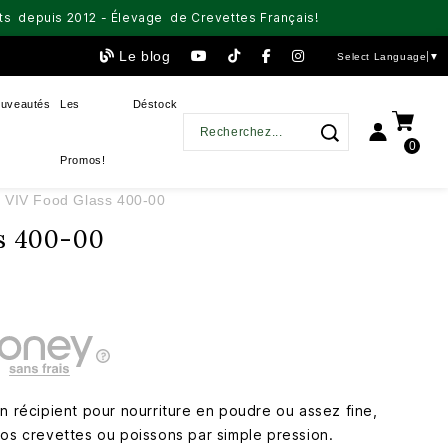
aits depuis 2012 - Élevage de Crevettes Français!
Le blog
Select Language
▼
uveautés
Les
Déstock
0
Promos!
VIV Food Glass 400-00
ss 400-00
n récipient pour nourriture en poudre ou assez fine,
vos crevettes ou poissons par simple pression.