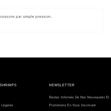
poissons par simple pression.
& SHRIMPS
NEWSLETTER
Restez Informés De Nos Nouveautés Et
 Légales
Promotions En Vous Inscrivant.