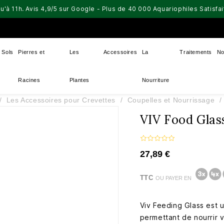
u'à 11h. Avis 4,9/5 sur Google - Plus de 40 000 Aquariophiles Satisf
Sols
Pierres et
Les
Accessoires
La
Traitements
No
Racines
Plantes
Nourriture
Les Accessoires pour Crevettes
Coupelles et Nourrissage
VIV Food Gla
27,89 €
TTC
OU PAYER EN
Viv Feeding Glass est u
permettant de nourrir 