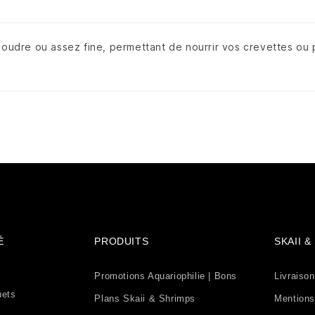
poudre ou assez fine, permettant de nourrir vos crevettes ou 
É
PRODUITS
SKAII 
Promotions Aquariophilie | Bons
Livraison
uets
Plans Skaii & Shrimps
Mentions