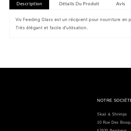
Description
Détails Du Produit
Avis
Viv Feeding Glass est un récipient pour nourriture en 
Très élégant et facile d'utilisation.
NOTRE SOCIÉT
Skaii & Shrimps
10 Rue Des Bosq
67930 Beinheim