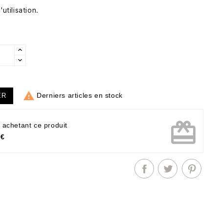
utilisation.

Derniers articles en stock
ER
card_giftcard
 achetant ce produit
 €