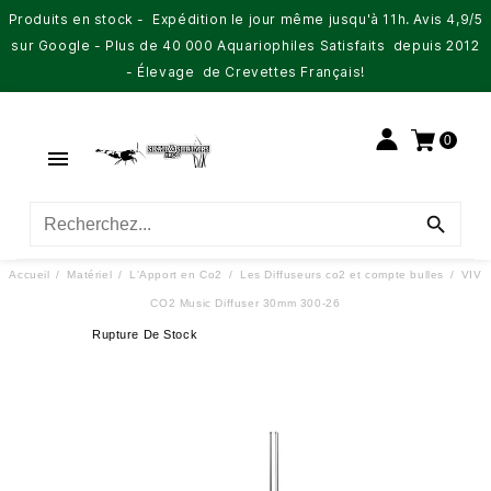
Produits en stock - Expédition le jour même jusqu'à 11h. Avis 4,9/5
sur Google - Plus de 40 000 Aquariophiles Satisfaits depuis 2012
- Élevage de Crevettes Français!
0


Accueil
Matériel
L'Apport en Co2
Les Diffuseurs co2 et compte bulles
VIV
CO2 Music Diffuser 30mm 300-26
Rupture De Stock