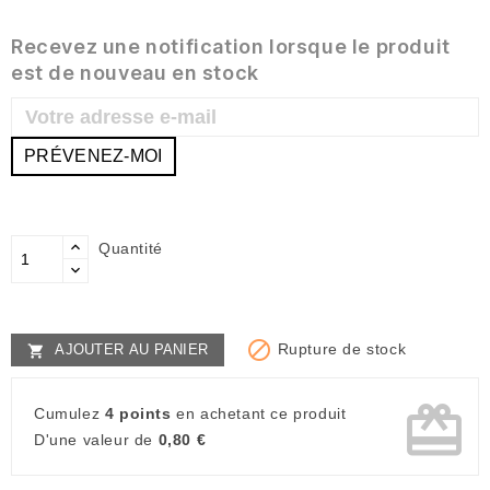
Recevez une notification lorsque le produit
est de nouveau en stock
PRÉVENEZ-MOI
Quantité

Rupture de stock
AJOUTER AU PANIER

card_giftcard
Cumulez
4 points
en achetant ce produit
D'une valeur de
0,80 €