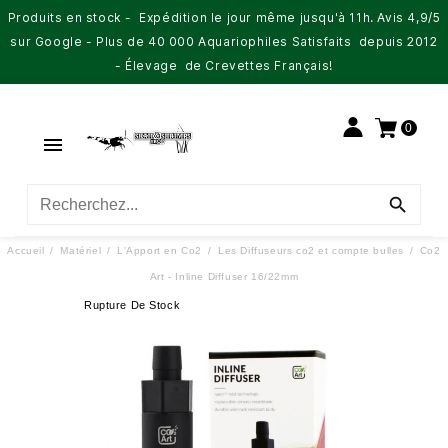
Produits en stock - Expédition le jour même jusqu'à 11h. Avis 4,9/5
sur Google - Plus de 40 000 Aquariophiles Satisfaits depuis 2012
- Élevage de Crevettes Français!
0


Accueil
Matériel
L'Apport en Co2
Les Diffuseurs co2 et compte bulles
Co2
Art - Inline Diffuser 16/22mm
Rupture De Stock