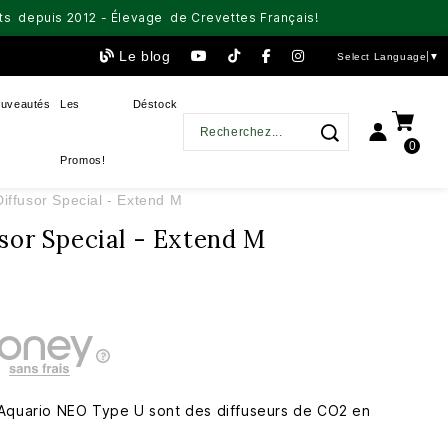
aits depuis 2012 - Élevage de Crevettes Français!
Le blog
Select Language
▼
uveautés
Les
Déstock
0
Promos!
iffusor Special - Extend M
sor Special - Extend M
 Aquario NEO Type U sont des diffuseurs de CO2 en