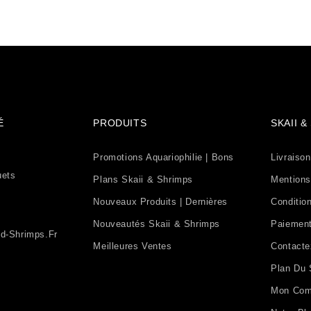
É
PRODUITS
SKAII 
Promotions Aquariophilie | Bons
Livraison
uets
Plans Skaii & Shrimps
Mentions
Nouveaux Produits | Dernières
Condition
Nouveautés Skaii & Shrimps
Paiement
d-Shrimps.fr
Meilleures Ventes
Contact
Plan Du 
Mon Com