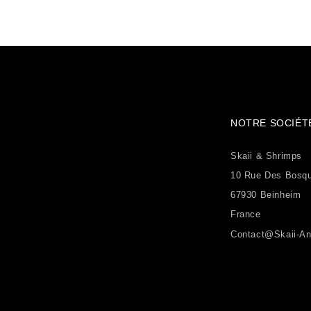
NOTRE SOCIÉT
Skaii & Shrimps
10 Rue Des Bosq
67930 Beinheim
France
Contact@skaii-An