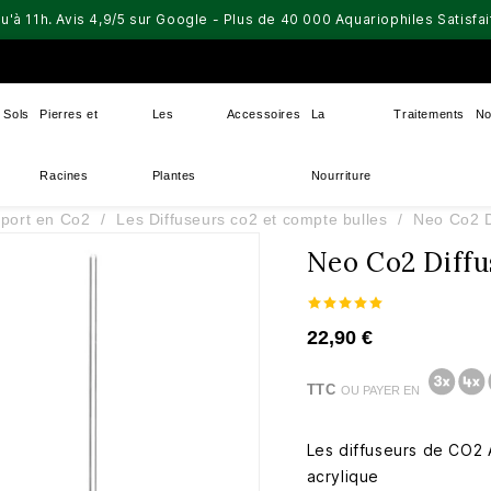
u'à 11h. Avis 4,9/5 sur Google - Plus de 40 000 Aquariophiles Satisf
Sols
Pierres et
Les
Accessoires
La
Traitements
No
Racines
Plantes
Nourriture
pport en Co2
Les Diffuseurs co2 et compte bulles
Neo Co2 D
Neo Co2 Diffu
22,90 €
TTC
OU PAYER EN
Les diffuseurs de CO2
acrylique