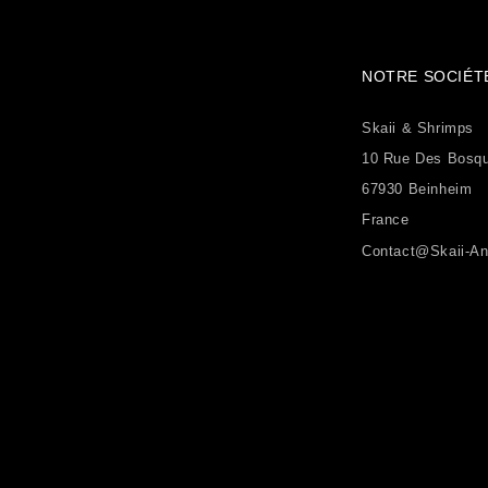
NOTRE SOCIÉT
Skaii & Shrimps
10 Rue Des Bosq
67930 Beinheim
France
Contact@skaii-An