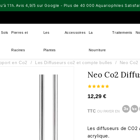
u'à 11h. Avis 4,9/5 sur Google - Plus de 40 000 Aquariophiles Satisf
Sols
Pierres et
Les
Accessoires
La
Traitements
No
Racines
Plantes
Nourriture
pport en Co2
Les Diffuseurs co2 et compte bulles
Neo Co2 
Neo Co2 Diffu
12,29 €
TTC
OU PAYER EN
Les diffuseurs de CO2
acrylique.