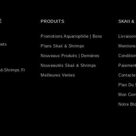
É
PRODUITS
SKAII 
Promotions Aquariophilie | Bons
Livraison
uets
Plans Skaii & Shrimps
Mentions
Nouveaux Produits | Dernières
Condition
Nouveautés Skaii & Shrimps
Paiement
d-Shrimps.fr
Meilleures Ventes
Contact
Plan Du 
Mon Com
Notre Bl