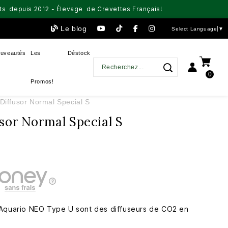
aits depuis 2012 - Élevage de Crevettes Français!
Le blog
Select Language
▼
uveautés
Les
Déstock
0
Promos!
Diffusor Normal Special S
sor Normal Special S
 Aquario NEO Type U sont des diffuseurs de CO2 en