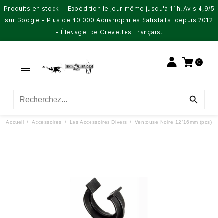
Produits en stock - Expédition le jour même jusqu'à 11h. Avis 4,9/5
sur Google - Plus de 40 000 Aquariophiles Satisfaits depuis 2012
- Élevage de Crevettes Français!
0


Accueil
Accessoires
Les Accessoires Divers
Ventouse Noire 12/16mm (pcs)