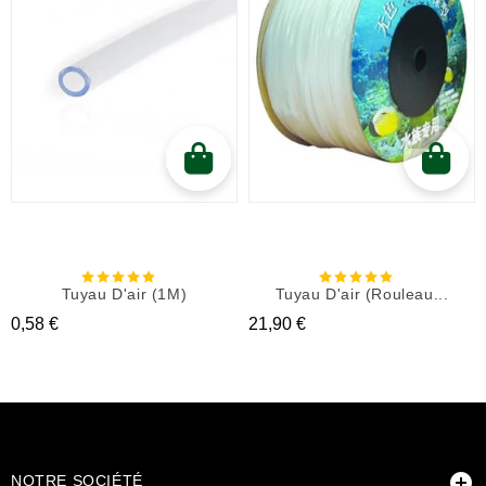
Tuyau D'air (1M)
Tuyau D'air (rouleau...
Prix
Prix
0,58 €
21,90 €

NOTRE SOCIÉTÉ