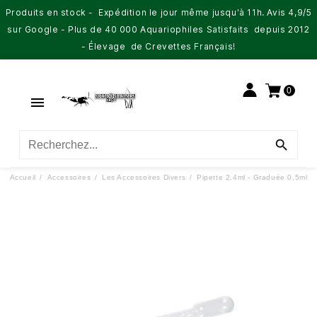
Produits en stock - Expédition le jour même jusqu'à 11h. Avis 4,9/5
sur Google - Plus de 40 000 Aquariophiles Satisfaits depuis 2012
- Élevage de Crevettes Français!
0


Accueil
Accessoires
Les Accessoires Divers
Pipette 2.4ml - Graduée 0,5ml