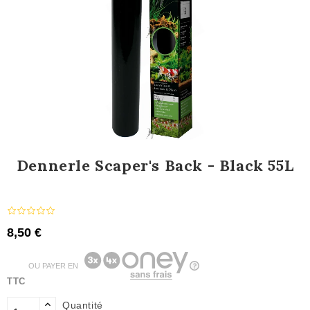
Dennerle Scaper's Back - Black 55L
8,50 €
OU PAYER EN
TTC
Quantité