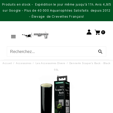
Produits en stock - Expédition le jour même jusqu'à 11h. Avis 4,9/5
sur Google - Plus de 40 000 Aquariophiles Satisfaits depuis 2012
- Élevage de Crevettes Français!
0


Accueil
Accessoires
Les Accessoires Divers
Dennerle Scaper's Back - Black
55L