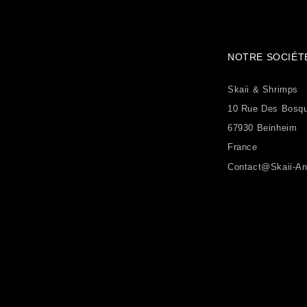
NOTRE SOCIÉT
Skaii & Shrimps
10 Rue Des Bosq
67930 Beinheim
France
Contact@skaii-An