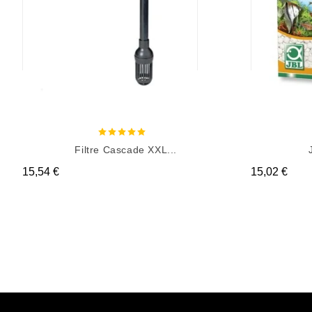
Filtre Cascade XXL...
Prix
Prix
15,54 €
15,02 €