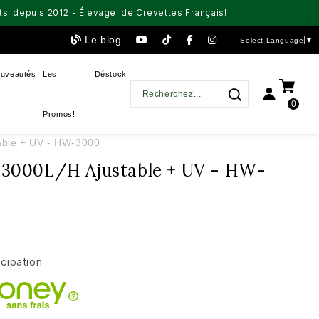
aits depuis 2012 - Élevage de Crevettes Français!
Le blog
Select Language
▼
uveautés
Les
Déstock
0
Promos!
table + UV - HW-3000
e 3000L/h Ajustable + UV - HW-
icipation