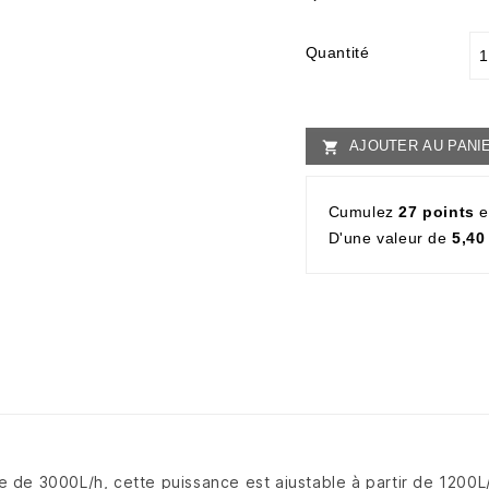
Quantité
AJOUTER AU PANI

Cumulez
27 points
e
D'une valeur de
5,40
le de 3000L/h, cette puissance est ajustable à partir de 1200L