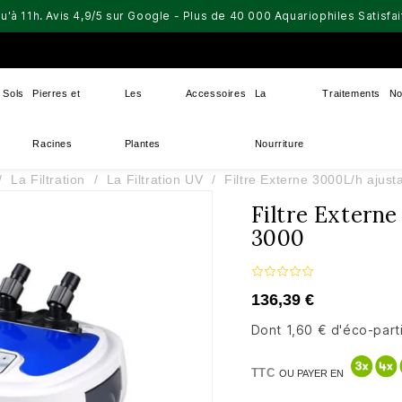
u'à 11h. Avis 4,9/5 sur Google - Plus de 40 000 Aquariophiles Satisf
Sols
Pierres et
Les
Accessoires
La
Traitements
No
Racines
Plantes
Nourriture
La Filtration
La Filtration UV
Filtre Externe 3000L/h ajus
Filtre Extern
3000
136,39 €
Dont 1,60 € d'éco-part
TTC
OU PAYER EN