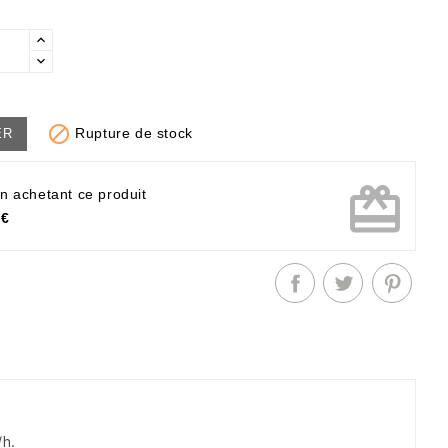

Rupture de stock
ER
card_giftcard
n achetant ce produit
 €
/h.