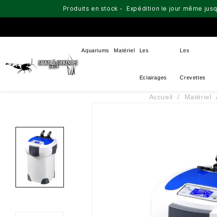
Produits en stock - Expédition le jour même jusq
Aquariums
Matériel
Les
Les
Eclairages
Crevettes
Accueil
Matériel