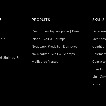
É
PRODUITS
SKAII 
Promotions Aquariophilie | Bons
Livraison
uets
Plans Skaii & Shrimps
Mentions
Nouveaux Produits | Dernières
Condition
Nouveautés Skaii & Shrimps
Paiement
d-Shrimps.fr
Meilleures Ventes
Contact
Plan Du 
Mon Com
Notre Bl