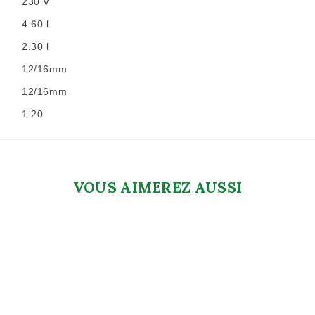
230 V
4.60 l
2.30 l
12/16mm
12/16mm
1.20
VOUS AIMEREZ AUSSI