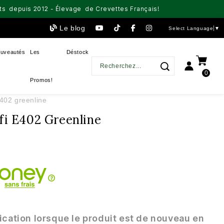
aits depuis 2012 - Élevage de Crevettes Français!
Le blog
Select Language
▼
uveautés
Les
Déstock
0
Promos!
e402 greenline
fi E402 Greenline
ication lorsque le produit est de nouveau en