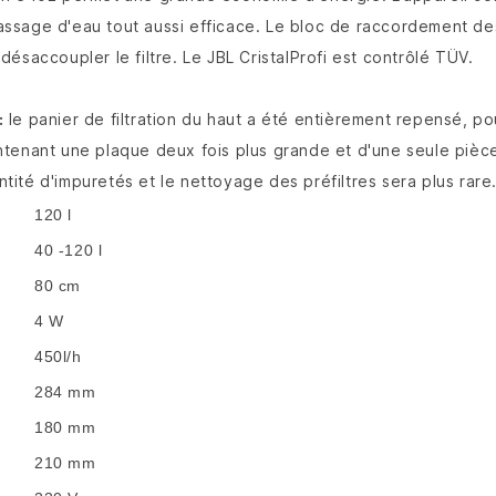
assage d'eau tout aussi efficace. Le bloc de raccordement d
ésaccoupler le filtre. Le JBL CristalProfi est contrôlé TÜV.
:
le panier de filtration du haut a été entièrement repensé, pou
aintenant une plaque deux fois plus grande et d'une seule pièce
ité d'impuretés et le nettoyage des préfiltres sera plus rare
120 l
40 -120 l
80 cm
4 W
450l/h
284 mm
180 mm
210 mm