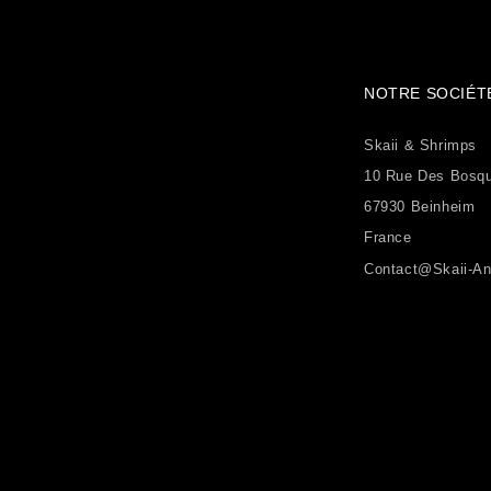
NOTRE SOCIÉT
Skaii & Shrimps
10 Rue Des Bosq
67930 Beinheim
France
Contact@skaii-An