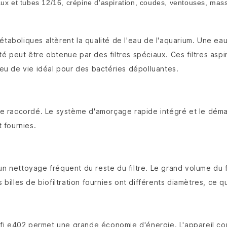
x et tubes 12/16, crépine d'aspiration, coudes, ventouses, masses 
étaboliques altèrent la qualité de l'eau de l'aquarium. Une e
é peut être obtenue par des filtres spéciaux. Ces filtres aspir
lieu de vie idéal pour des bactéries dépolluantes.
tre raccordé. Le système d'amorçage rapide intégré et le déma
t fournies.
un nettoyage fréquent du reste du filtre. Le grand volume du f
 billes de biofiltration fournies ont différents diamètres, ce qu
fi e402 permet une grande économie d'énergie. L'appareil co