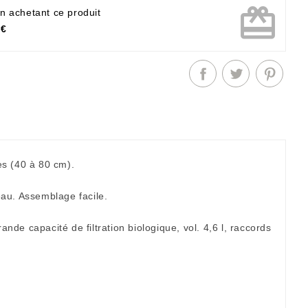
card_giftcard
n achetant ce produit
 €
es (40 à 80 cm).
eau. Assemblage facile.
de capacité de filtration biologique, vol. 4,6 l, raccords