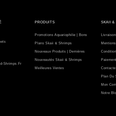
É
PRODUITS
SKAII 
Promotions Aquariophilie | Bons
Livraison
uets
Plans Skaii & Shrimps
Mentions
Nouveaux Produits | Dernières
Condition
Nouveautés Skaii & Shrimps
Paiement
d-Shrimps.fr
Meilleures Ventes
Contact
Plan Du 
Mon Com
Notre Bl