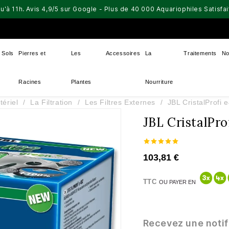
u'à 11h. Avis 4,9/5 sur Google - Plus de 40 000 Aquariophiles Satisf
Sols
Pierres et
Les
Accessoires
La
Traitements
No
Racines
Plantes
Nourriture
tériel
La Filtration
Les Filtres Externes
JBL CristalProfi 
JBL CristalPro
103,81 €
TTC
OU PAYER EN
Recevez une notif