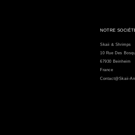
NOTRE SOCIÉT
Skaii & Shrimps
10 Rue Des Bosq
67930 Beinheim
France
Contact@skaii-An