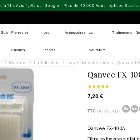
u'à 11h. Avis 4,9/5 sur Google - Plus de 40 000 Aquariophiles Satisf
Sols
Pierres et
Les
Accessoires
La
Traitements
No
Racines
Plantes
Nourriture
l
Matériel
La Filtration
Les Filtres Internes
Qanvee F
Qanvee FX-10
7,20 €
TTC
OU PAYER EN
Qanvee FX-100A
Filtre exhausteur plat 