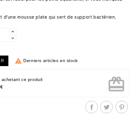
nt d'une mousse plate qui sert de support bactérien.

Derniers articles en stock
ER
card_giftcard
 achetant ce produit
 €