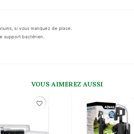
uariums, si vous manquez de place.
de support bactérien.
VOUS AIMEREZ AUSSI
favorite_border