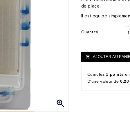
de place.
Il est équipé simpleme
Quantité
AJOUTER AU PANI

Cumulez
1 points
en
D'une valeur de
0,20
