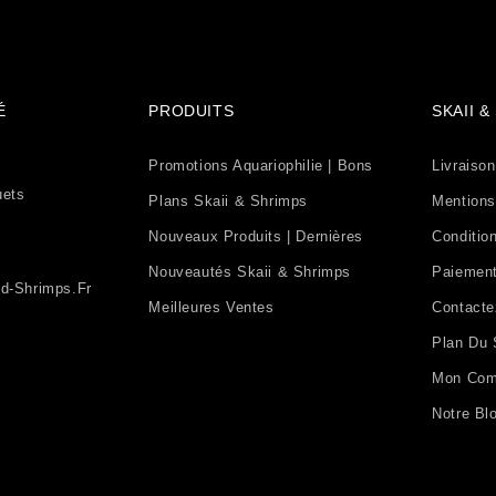
É
PRODUITS
SKAII 
Promotions Aquariophilie | Bons
Livraison
uets
Plans Skaii & Shrimps
Mentions
Nouveaux Produits | Dernières
Condition
Nouveautés Skaii & Shrimps
Paiement
d-Shrimps.fr
Meilleures Ventes
Contact
Plan Du 
Mon Com
Notre Bl