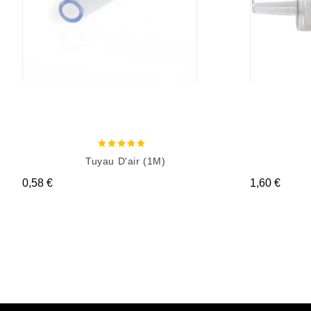
Tuyau D'air (1M)
Prix
Prix
0,58 €
1,60 €