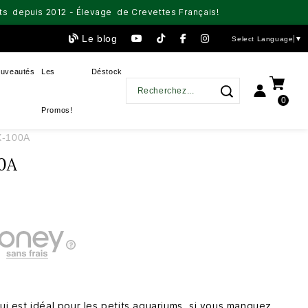
aits depuis 2012 - Élevage de Crevettes Français!
Le blog
Select Language
▼
uveautés
Les
Déstock
0
Promos!
X-100A
0A
qui est idéal pour les petits aquariums, si vous manquez