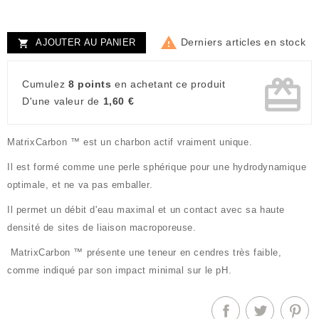

Derniers articles en stock
AJOUTER AU PANIER

card_giftcard
Cumulez
8 points
en achetant ce produit
D'une valeur de
1,60 €
MatrixCarbon ™ est un charbon actif vraiment unique.
Il est formé comme une perle sphérique pour une hydrodynamique
optimale, et ne va pas emballer.
Il permet un débit d'eau maximal et un contact avec sa haute
densité de sites de liaison macroporeuse.
MatrixCarbon ™ présente une teneur en cendres très faible,
comme indiqué par son impact minimal sur le pH.