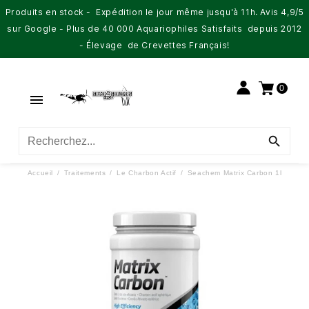
Produits en stock - Expédition le jour même jusqu'à 11h. Avis 4,9/5
sur Google - Plus de 40 000 Aquariophiles Satisfaits depuis 2012
- Élevage de Crevettes Français!
0


Accueil
Traitements
Le Charbon Actif
Seachem Matrix Carbon 1l