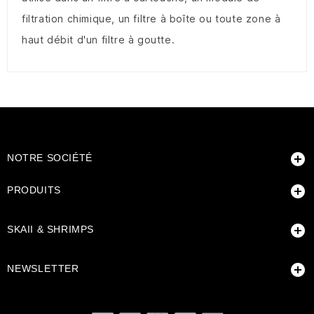
filtration chimique, un filtre à boîte ou toute zone à
haut débit d'un filtre à goutte.

NOTRE SOCIÉTÉ

PRODUITS

SKAII & SHRIMPS

NEWSLETTER