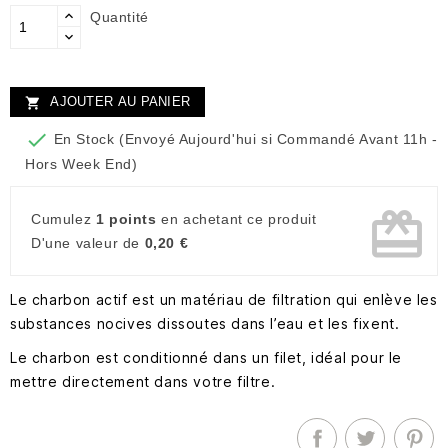
Quantité
AJOUTER AU PANIER


En Stock (Envoyé Aujourd'hui si Commandé Avant 11h -
Hors Week End)
card_giftcard
Cumulez
1 points
en achetant ce produit
D'une valeur de
0,20 €
Le charbon actif est un matériau de filtration qui enlève les
substances nocives dissoutes dans l’eau et les fixent.
Le charbon est conditionné dans un filet, idéal pour le
mettre directement dans votre filtre.