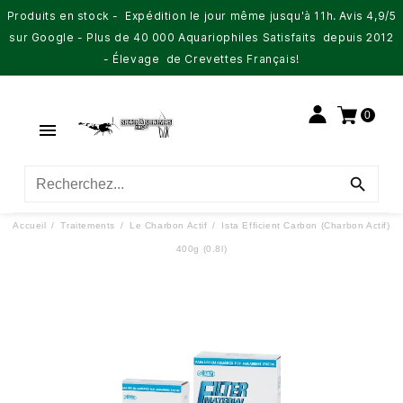
Produits en stock - Expédition le jour même jusqu'à 11h. Avis 4,9/5
sur Google - Plus de 40 000 Aquariophiles Satisfaits depuis 2012
- Élevage de Crevettes Français!
0


Accueil
Traitements
Le Charbon Actif
Ista Efficient Carbon (Charbon Actif)
400g (0.8l)