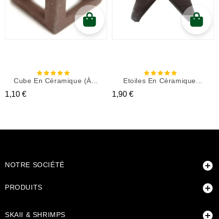
Cube En Céramique (à...
Etoiles En Céramique...
Prix
Prix
1,10 €
1,90 €

NOTRE SOCIÉTÉ

PRODUITS

SKAII & SHRIMPS