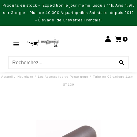
Produits en stock - Expédition le jour même jusqu'à 11h. Avis 4,9/5
sur Google - Plus de 40 000 Aquariophiles Satisfaits depuis 2012
- Élevage de Crevettes Français!
0


Accueil
Nourriture
Les Accessoires de Ponte none
Tube en Céramique 11cm -
ST-139