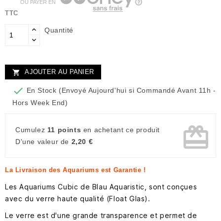
OU PAYER EN
TTC
Quantité
AJOUTER AU PANIER


En Stock (Envoyé Aujourd'hui si Commandé Avant 11h -
Hors Week End)
card_giftcard
Cumulez
11 points
en achetant ce produit
D'une valeur de
2,20 €
La Livraison des Aquariums est Garantie !
Les Aquariums Cubic de Blau Aquaristic, sont conçues
avec du verre haute qualité (Float Glas).
Le verre est d'une grande transparence et permet de