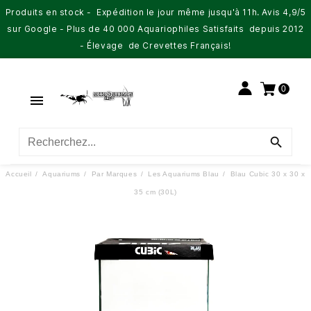
Produits en stock - Expédition le jour même jusqu'à 11h. Avis 4,9/5
sur Google - Plus de 40 000 Aquariophiles Satisfaits depuis 2012
- Élevage de Crevettes Français!
0


Accueil
Aquariums
Par Marques
Les Aquariums Blau
Blau Cubic 30 x 30 x
35 cm (30L)