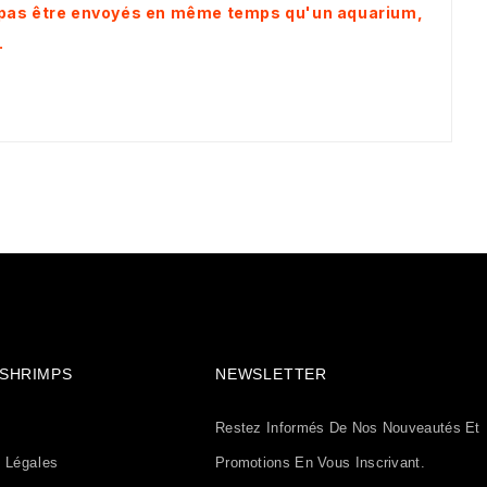
nt pas être envoyés en même temps qu'un aquarium,
.
& SHRIMPS
NEWSLETTER
Restez Informés De Nos Nouveautés Et
 Légales
Promotions En Vous Inscrivant.