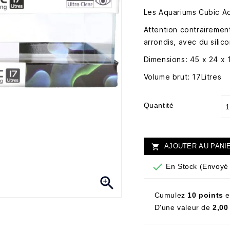
Les Aquariums Cubic Aq
Attention contrairement
arrondis, avec du silic
Dimensions: 45 x 24 x
Volume brut: 17Litres
Quantité
AJOUTER AU PANI


En Stock (Envoyé 

Cumulez
10 points
e
D'une valeur de
2,00