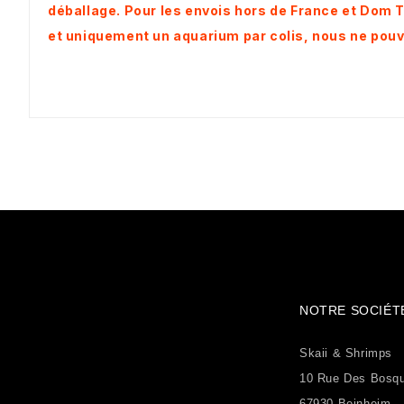
déballage. Pour les envois hors de France et Dom
et uniquement un aquarium par colis, nous ne pou
NOTRE SOCIÉT
Skaii & Shrimps
10 Rue Des Bosq
67930 Beinheim