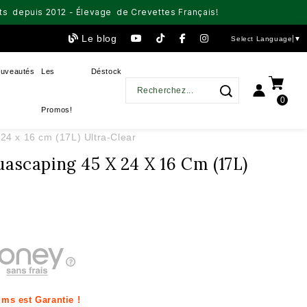
aits depuis 2012 - Élevage de Crevettes Français!
Le blog
Select Language
▼
uveautés
Les
Déstock
0
Promos!
24 x 16 cm (17L) Ultra-Clear
uascaping 45 X 24 X 16 Cm (17L)
ms est Garantie !