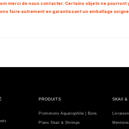
 Tom merci de nous contacter. Certains objets ne pourro
vons faire autrement en garantissant un emballage soigné
É
PRODUITS
SKAII 
Promotions Aquariophilie | Bons
Livraison
uets
Plans Skaii & Shrimps
Mentions