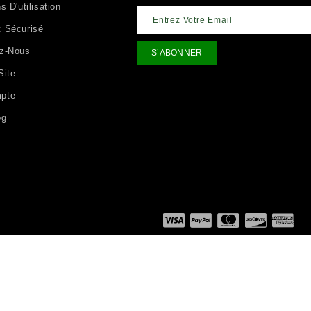
s D'utilisation
 Sécurisé
ez-Nous
Site
pte
og