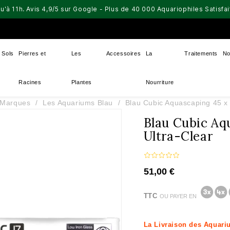
u'à 11h. Avis 4,9/5 sur Google - Plus de 40 000 Aquariophiles Satisf
Sols
Pierres et
Les
Accessoires
La
Traitements
No
Racines
Plantes
Nourriture
 Marques
Les Aquariums Blau
Blau Cubic Aquascaping 45 x 
Blau Cubic Aq
Ultra-Clear
51,00 €
TTC
OU PAYER EN
La Livraison des Aquariu