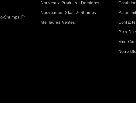
Nouveaux Produits | Dernières
Condition
Nouveautés Skaii & Shrimps
Paiement
d-Shrimps.fr
Meilleures Ventes
Contact
Plan Du 
Mon Com
Notre Bl