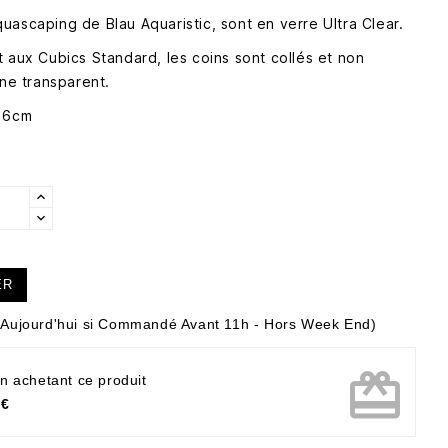
uascaping de Blau Aquaristic, sont en verre Ultra Clear.
 aux Cubics Standard, les coins sont collés et non
one transparent.
 16cm
ER
Aujourd'hui si Commandé Avant 11h - Hors Week End)
card_giftcard
n achetant ce produit
 €