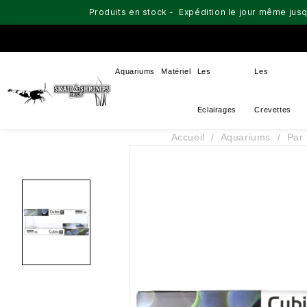
Produits en stock - Expédition le jour même jusq
Aquariums
Matériel
Les
Les
Eclairages
Crevettes
Accueil
Aquariums
Par