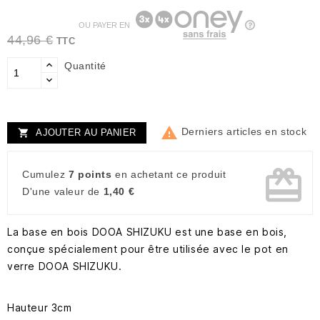
OU PAYER EN
44,96 €
TTC
Quantité

Derniers articles en stock
AJOUTER AU PANIER

card_giftcard
Cumulez
7 points
en achetant ce produit
D'une valeur de
1,40 €
La base en bois DOOA SHIZUKU est une base en bois,
conçue spécialement pour être utilisée avec le pot en
verre DOOA SHIZUKU.
Hauteur 3cm