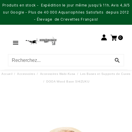
Produits en stock - Expédition le jour même jusqu'à 11h. Avis 4,9/5
sur Google - Plus de 40 000 Aquariophiles Satisfaits depuis 2012
- Élevage de Crevettes Français!
0


Accueil
Accessoires
Accessoires Wabi-Kusa
Les Bases et Supports de Cuves
DOOA Wood Base SHIZUKU