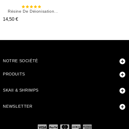
Résine De Déionisation...
Prix
14,50 €

NOTRE SOCIÉTÉ

PRODUITS

SKAII & SHRIMPS

NEWSLETTER