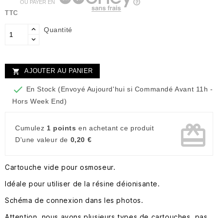
OU PAYER EN
TTC
Quantité
AJOUTER AU PANIER


En Stock (Envoyé Aujourd'hui si Commandé Avant 11h -
Hors Week End)
card_giftcard
Cumulez
1 points
en achetant ce produit
D'une valeur de
0,20 €
Cartouche vide pour osmoseur.
Idéale pour utiliser de la résine déionisante.
Schéma de connexion dans les photos.
Attention, nous avons plusieurs types de cartouches, pas