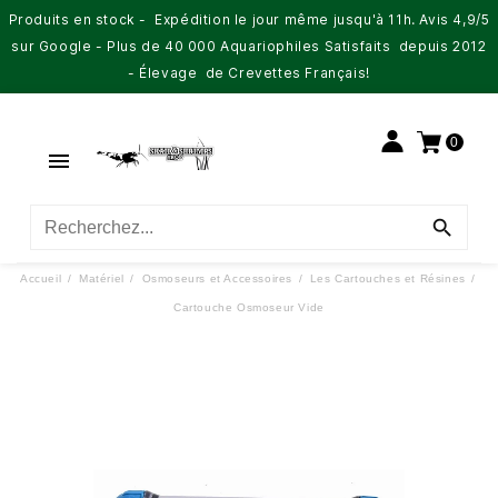
Produits en stock - Expédition le jour même jusqu'à 11h. Avis 4,9/5
sur Google - Plus de 40 000 Aquariophiles Satisfaits depuis 2012
- Élevage de Crevettes Français!
0


Accueil
Matériel
Osmoseurs et Accessoires
Les Cartouches et Résines
Cartouche Osmoseur Vide