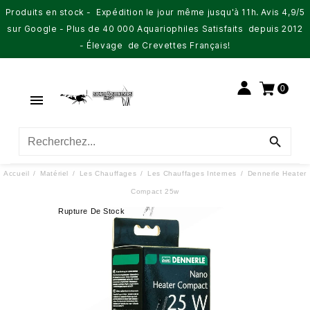
Produits en stock - Expédition le jour même jusqu'à 11h. Avis 4,9/5
sur Google - Plus de 40 000 Aquariophiles Satisfaits depuis 2012
- Élevage de Crevettes Français!
0


Accueil
Matériel
Les Chauffages
Les Chauffages Internes
Dennerle Heater
Compact 25w
Rupture De Stock