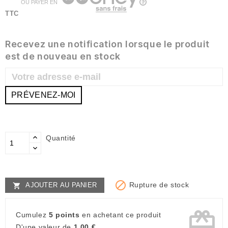
OU PAYER EN
TTC
Recevez une notification lorsque le produit
est de nouveau en stock
PRÉVENEZ-MOI
Quantité

Rupture de stock
AJOUTER AU PANIER

card_giftcard
Cumulez
5 points
en achetant ce produit
D'une valeur de
1,00 €