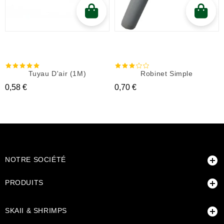
Tuyau D'air (1M)
Robinet Simple
Prix
Prix
0,58 €
0,70 €

NOTRE SOCIÉTÉ

PRODUITS

SKAII & SHRIMPS