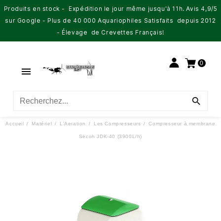
Produits en stock - Expédition le jour même jusqu'à 11h. Avis 4,9/5
sur Google - Plus de 40 000 Aquariophiles Satisfaits depuis 2012
- Élevage de Crevettes Français!
0


Accueil
Matériel
L'Aeration
Les Compresseurs
Compresseur à membrane
Secoh JDK-40 (3900L/h)