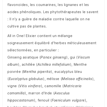
flavonoïdes, les coumarines, les lignanes et les
acides phénoliques. Les phytothérapeutes le savent
: Il n'y a guère de maladie contre laquelle on ne
cultive pas de plantes.
All in One! Elixier contient un mélange
soigneusement équilibré d'herbes méticuleusement
sélectionnées, en particulier :
Ginseng asiatique (
Panax ginseng
), gui (
Viscum
album
), achillée (
Achillea millefolium
), Menthe
poivrée (
Mentha piperita
), eucalyptus bleu
(
Eucalyptus globulus
), mélisse (
Melissa officinalis
),
vigne (
Vitis vinifera
), camomille (
Matricaria
camomilla
), marron d'Inde (
Aesculus
hippocastanum
), fenouil (
Foeniculum vulgare
),