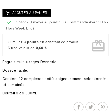
AJOUTER AU PANIER


En Stock (Envoyé Aujourd'hui si Commandé Avant 11h -
Hors Week End)
card_giftcard
Cumulez
3 points
en achetant ce produit
D'une valeur de
0,60 €
Engrais multi-usages Dennerle.
Dosage facile.
Contient 12 complexes actifs soigneusement sélectionnés
et combinés.
Bouteille de 500ml.