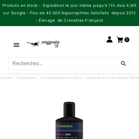
Produits en stock - Expédition le jour même jusqu'à 11h. Avis 4,9/5
sur Google - Plus de 40 000 Aquariophiles Satisfaits depuis 2012
- Élevage de Crevettes Français!
0


Accueil
Traitements
Les Conditionneurs d'Eau
Dennerle All-in-one Elixier 500ml