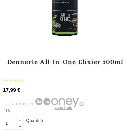
Dennerle All-In-One Elixier 500ml
17,99 €
OU PAYER EN
TTC
Quantité