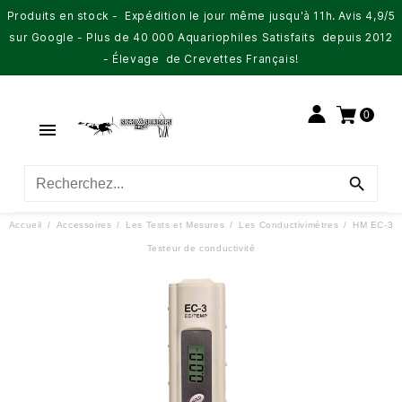
Produits en stock - Expédition le jour même jusqu'à 11h. Avis 4,9/5
sur Google - Plus de 40 000 Aquariophiles Satisfaits depuis 2012
- Élevage de Crevettes Français!
0


Accueil
Accessoires
Les Tests et Mesures
Les Conductivimètres
HM EC-3
Testeur de conductivité