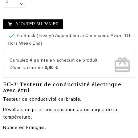
AJOUTER AU PANIER


En Stock (Envoyé Aujourd'hui si Commandé Avant 11h -
Hors Week End)
card_giftcard
Cumulez
4 points
en achetant ce produit
D'une valeur de
0,80 €
EC-3: Testeur de conductivité électrique
avec étui
Testeur de conductivité calibrable.
Résultats en µs et compensation automatique de la
température.
Notice en Français.