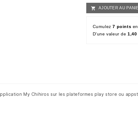
AJOUTER AU PANI

Cumulez
7 points
en
D'une valeur de
1,40
'application My Chihiros sur les plateformes play store ou appsto