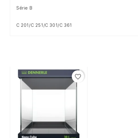
Série B
C 201/C 251/C 301/C 361
favorite_border