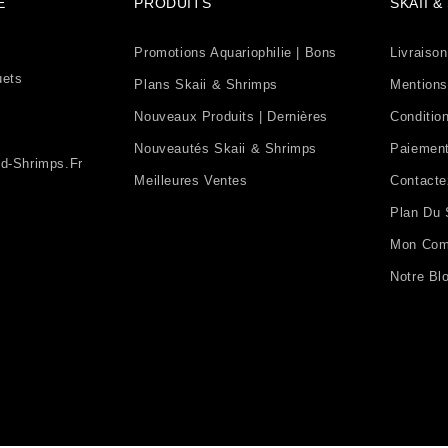
É
PRODUITS
SKAII 
Promotions Aquariophilie | Bons
Livraison
uets
Plans Skaii & Shrimps
Mentions
Nouveaux Produits | Dernières
Condition
Nouveautés Skaii & Shrimps
Paiement
d-Shrimps.fr
Meilleures Ventes
Contact
Plan Du 
Mon Com
Notre Bl