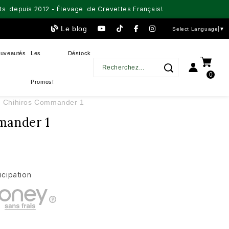
aits depuis 2012 - Élevage de Crevettes Français!
Le blog
Select Language
▼
uveautés
Les
Déstock
0
Promos!
Chihiros Commander 1
mander 1
icipation