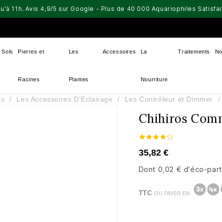
u'à 11h. Avis 4,9/5 sur Google - Plus de 40 000 Aquariophiles Satisf
Sols
Pierres et
Les
Accessoires
La
Traitements
No
Racines
Plantes
Nourriture
es
Les Accessoires D'Eclairage
Les Contrôleur et Dimmer
Chihiros Com
35,82 €
Dont 0,02 € d'éco-part
TTC
OU PAYER EN