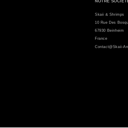
NOTRE SOCIÉT
Skaii & Shrimps
10 Rue Des Bosq
67930 Beinheim
France
Contact@skaii-An