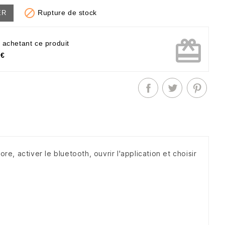

Rupture de stock
ER
card_giftcard
 achetant ce produit
 €
re, activer le bluetooth, ouvrir l'application et choisir