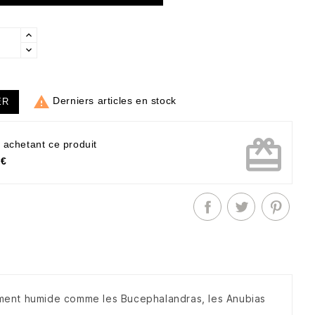

Derniers articles en stock
ER
card_giftcard
 achetant ce produit
 €
ement humide comme les Bucephalandras, les Anubias