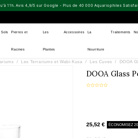
u'à 11h. Avis 4,9/5 sur Google - Plus de 40 000 Aquariophiles Satisf
Sols
Pierres et
Les
Accessoires
La
Traitements
No
Racines
Plantes
Nourriture
ariums
Les Terrariums et Wabi-Kusa
Les Cuves
DOOA Gl
DOOA Glass 
25,52 €
ÉCONOMISEZ 2