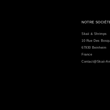
NOTRE SOCIÉT
Skaii & Shrimps
10 Rue Des Bosq
67930 Beinheim
France
Contact@skaii-An