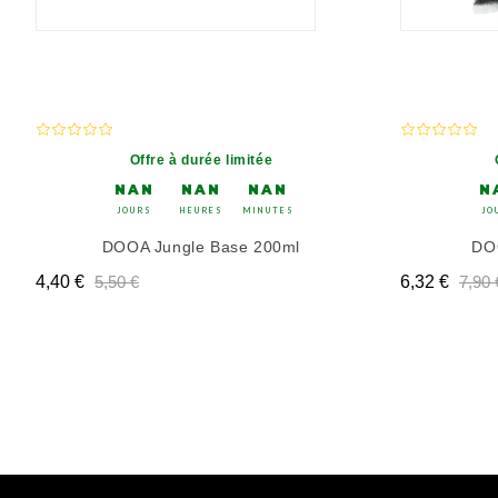
Offre à durée limitée
NAN
NAN
NAN
N
JOURS
HEURES
MINUTES
JO
DOOA Jungle Base 200ml
DOO
Prix
Prix de base
Prix de base
Prix
Prix 
4,40 €
5,50 €
6,32 €
7,90 