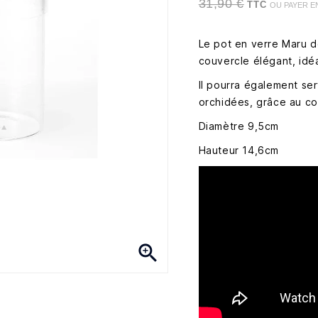
31,90 €
TTC
OU PAYER E
Le pot en verre Maru d
couvercle élégant, idéa
Il pourra également se
orchidées, grâce au co
Diamètre 9,5cm
Hauteur 14,6cm
