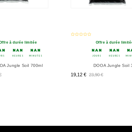
Offre à durée limitée
Offre à durée limité
AN
NAN
NAN
NAN
NAN
N
URS
HEURES
MINUTES
JOURS
HEURES
MIN
A Jungle Soil 700ml
DOOA Jungle Soil 
de base
Prix de base
Prix
Prix de base
Prix de base
€
19,12 €
23,90 €