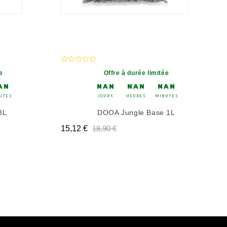
e
Offre à durée limitée
AN
NAN
NAN
NAN
UTES
JOURS
HEURES
MINUTES
3L
DOOA Jungle Base 1L
Prix
Prix de base
Prix de base
15,12 €
18,90 €