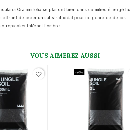
icularia Graminifolia se plairont bien dans ce milieu émergé h
ettront de créer un substrat idéal pour ce genre de décor.
btropicales tolérant l'ombre.
VOUS AIMEREZ AUSSI
-20%
favorite_border