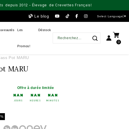
aits depuis 2012 - Élevage de Crevettes Français!
Le blog
Select Language
▼
uveautés
Les
Déstock
0
Promos!
ass Pot MARU
Pot MARU
Offre à durée limitée
NAN
NAN
NAN
JOURS
HEURES
MINUTES
0%