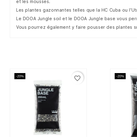
et les mousses.
Les plantes gazonnantes telles que la HC Cuba ou l'Utr
Le DOOA Jungle soil et le DOOA Jungle base vous perm
Vous pourrez également y faire pousser des plantes su
-20%
-20%
favorite_border