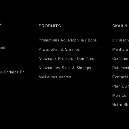
É
PRODUITS
SKAII 
Promotions Aquariophilie | Bons
Livraison
uets
Plans Skaii & Shrimps
Mentions
Nouveaux Produits | Dernières
Condition
Nouveautés Skaii & Shrimps
Paiement
d-Shrimps.fr
Meilleures Ventes
Contact
Plan Du 
Mon Com
Notre Bl