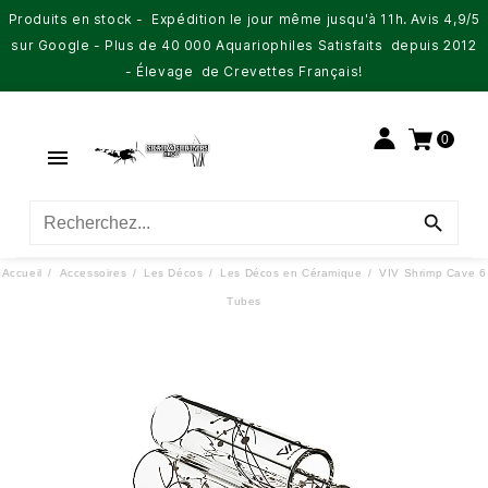
Produits en stock - Expédition le jour même jusqu'à 11h. Avis 4,9/5
sur Google - Plus de 40 000 Aquariophiles Satisfaits depuis 2012
- Élevage de Crevettes Français!
0


Accueil
Accessoires
Les Décos
Les Décos en Céramique
VIV Shrimp Cave 6
Tubes