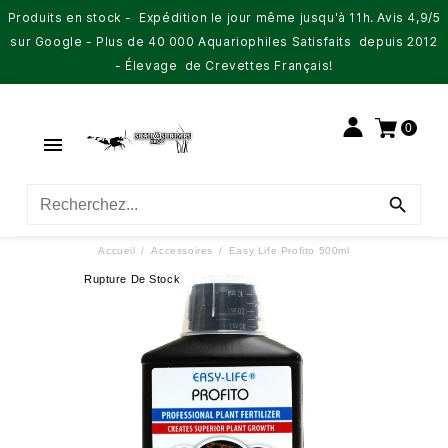
Produits en stock - Expédition le jour même jusqu'à 11h. Avis 4,9/5
sur Google - Plus de 40 000 Aquariophiles Satisfaits depuis 2012
- Élevage de Crevettes Français!
0


Accueil
Accessoires
Easy Life Profito 500ml
Rupture De Stock