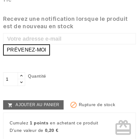
TTC
Recevez une notification lorsque le produit
est de nouveau en stock
PRÉVENEZ-MOI
Quantité

Rupture de stock
AJOUTER AU PANIER

card_giftcard
Cumulez
1 points
en achetant ce produit
D'une valeur de
0,20 €