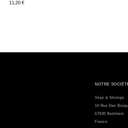
Prix
11,20 €
NOTRE SOCIÉT
Skaii & Shrimps
10 Rue Des Bosq
67930 Beinheim
France