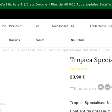
u'à 11h. Avis 4,9/5 sur Google - Plus de 40 000 Aquariophiles Satisf
Sols
Pierres et
Les
Accessoires
La
Traitements
No
Racines
Plantes
Nourriture
Accueil
Accessoires
Tropica Specialised Nutrition 750ml
Tropica Speci
23,90 €
TTC
OU PAYER EN
Tropica Specialised Nut
Contient du potassium,