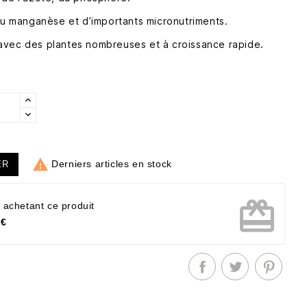
 du manganèse et d’importants micronutriments.
avec des plantes nombreuses et à croissance rapide.

Derniers articles en stock
ER
card_giftcard
 achetant ce produit
 €