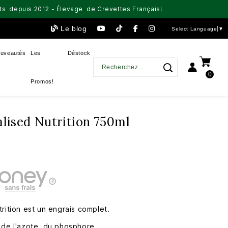
aits depuis 2012 - Élevage de Crevettes Français!
Le blog
Select Language
▼
uveautés
Les
Déstock
0
Promos!
alised Nutrition 750ml
rition est un engrais complet.
 de l'azote, du phosphore.