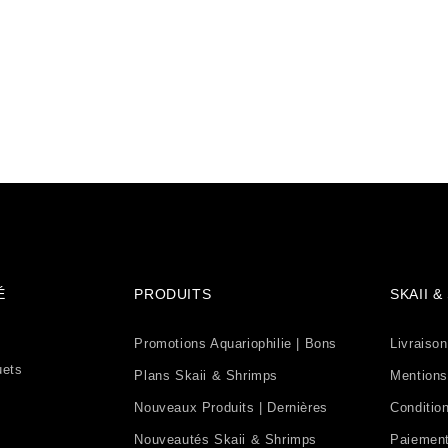
É
PRODUITS
SKAII 
Promotions Aquariophilie | Bons
Livraison
uets
Plans Skaii & Shrimps
Mentions
Nouveaux Produits | Dernières
Condition
Nouveautés Skaii & Shrimps
Paiement