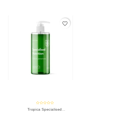
favorite_border
Tropica Specialised...