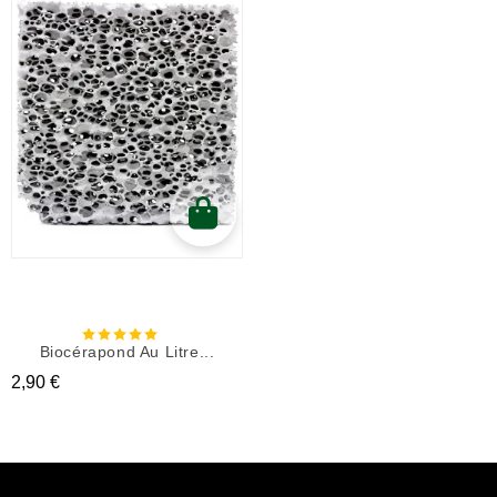
Biocérapond Au Litre...
Prix
2,90 €