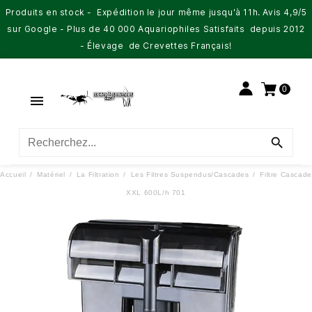
Produits en stock - Expédition le jour même jusqu'à 11h. Avis 4,9/5
sur Google - Plus de 40 000 Aquariophiles Satisfaits depuis 2012
- Élevage de Crevettes Français!
0


Accueil
Matériel
La Filtration
Les Filtres Suspendus/Cascades
Filtre Cascade
XXL 600L/h 701