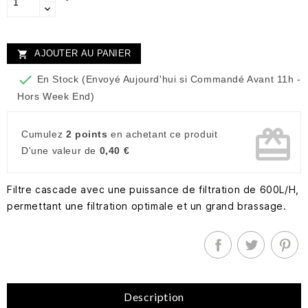
AJOUTER AU PANIER


En Stock (Envoyé Aujourd'hui si Commandé Avant 11h -
Hors Week End)
card_giftcard
Cumulez
2 points
en achetant ce produit
D'une valeur de
0,40 €
Filtre cascade avec une puissance de filtration de 600L/H,
permettant une filtration optimale et un grand brassage.
Description