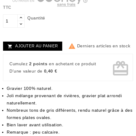
OU PAYER EN
TTC
Quantité

Derniers articles en stock
AJOUTER AU PANIER

card_giftcard
Cumulez
2 points
en achetant ce produit
D'une valeur de
0,40 €
Gravier 100% naturel.
Joli mélange provenant de rivières, gravier plat arrondi
naturellement.
Nombreux tons de gris différents, rendu naturel grâce à des
formes plates ovales.
Bien laver avant utilisation.
Remarque : peu calcaire.