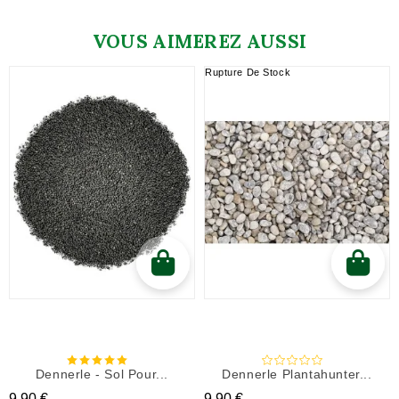
VOUS AIMEREZ AUSSI
Rupture De Stock
Dennerle - Sol Pour...
Dennerle Plantahunter...
Prix
Prix
9,90 €
9,90 €