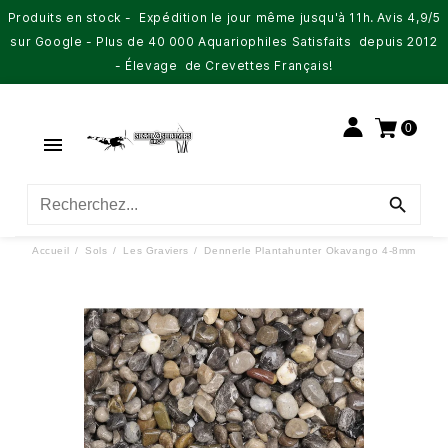
Produits en stock - Expédition le jour même jusqu'à 11h. Avis 4,9/5
sur Google - Plus de 40 000 Aquariophiles Satisfaits depuis 2012
- Élevage de Crevettes Français!
0


Accueil
Sols
Les Graviers
Dennerle Plantahunter Okavango 4-8mm