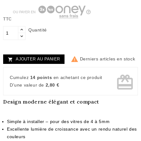
OU PAYER EN
TTC
Quantité

Derniers articles en stock
AJOUTER AU PANIER

card_giftcard
Cumulez
14 points
en achetant ce produit
D'une valeur de
2,80 €
Design moderne élégant et compact
Simple à installer – pour des vitres de 4 à 5mm
Excellente lumière de croissance avec un rendu naturel des
couleurs