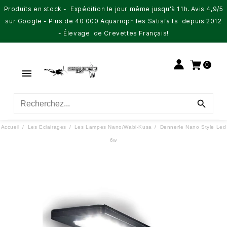
Produits en stock - Expédition le jour même jusqu'à 11h. Avis 4,9/5
sur Google - Plus de 40 000 Aquariophiles Satisfaits depuis 2012
- Élevage de Crevettes Français!
0


Accueil
Les Eclairages
Les Lampes Nano/Wabi-Kusa
Dennerle Nano Style Led
6w