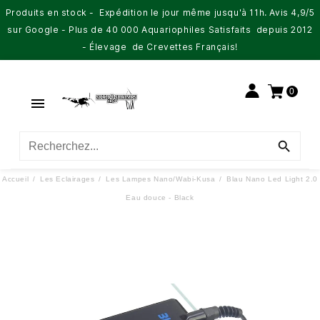
Produits en stock - Expédition le jour même jusqu'à 11h. Avis 4,9/5
sur Google - Plus de 40 000 Aquariophiles Satisfaits depuis 2012
- Élevage de Crevettes Français!
0


Accueil
Les Eclairages
Les Lampes Nano/Wabi-Kusa
Blau Nano Led Light 2.0
Eau douce - Black