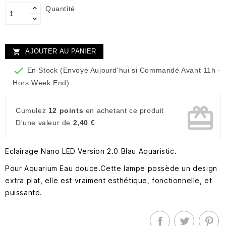
Quantité
AJOUTER AU PANIER


En Stock (Envoyé Aujourd'hui si Commandé Avant 11h -
Hors Week End)
card_giftcard
Cumulez
12 points
en achetant ce produit
D'une valeur de
2,40 €
Eclairage Nano LED Version 2.0 Blau Aquaristic.
Pour Aquarium Eau douce.Cette lampe possède un design
extra plat, elle est vraiment esthétique, fonctionnelle, et
puissante.