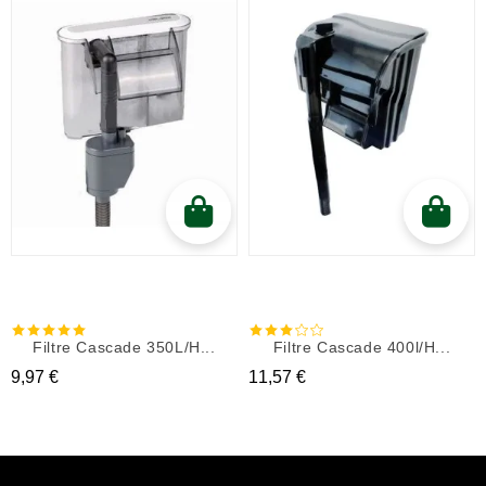
Filtre Cascade 350L/h...
Filtre Cascade 400l/h...
Prix
Prix
9,97 €
11,57 €