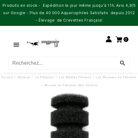
Produits en stock - Expédition le jour même jusqu'à 11h. Avis 4,9/5
sur Google - Plus de 40 000 Aquariophiles Satisfaits depuis 2012
- Élevage de Crevettes Français!
0


Accueil
Matériel
La Filtration
Les Médias Filtrants
Les Mousses de Filtration
Mousse de Filtration Mini 10x4cm