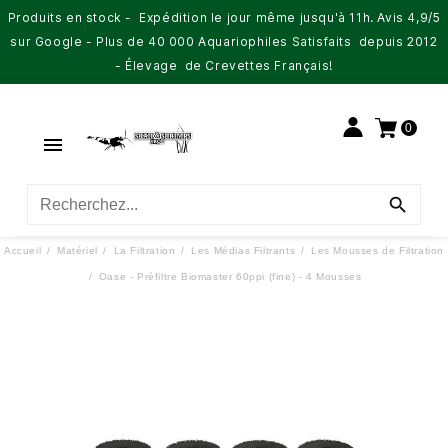
Produits en stock - Expédition le jour même jusqu'à 11h. Avis 4,9/5
sur Google - Plus de 40 000 Aquariophiles Satisfaits depuis 2012
- Élevage de Crevettes Français!
0


Accueil
Matériel
La Filtration
Les Médias Filtrants
Les Mousses de Filtration
Oase - Préfiltre Biomaster 60ppi (fine) - 4 Mousses