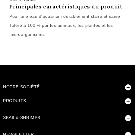
Principales caractéristiques du produit
Pour une eau d'aquarium durablement claire et saine
Toléré à 100 % par les animaux, les plantes et les
microorganismes

NOTRE SOCIÉTÉ

PRODUITS

SKAII & SHRIMPS
NEWSLETTER