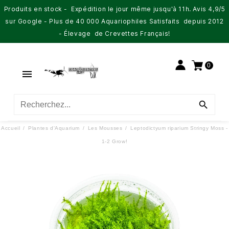
Produits en stock - Expédition le jour même jusqu'à 11h. Avis 4,9/5
sur Google - Plus de 40 000 Aquariophiles Satisfaits depuis 2012
- Élevage de Crevettes Français!
0


Accueil
Plantes d'Aquarium
Les Mousses
Leptodictyum riparium Stringy Moss -
1-2 Grow!