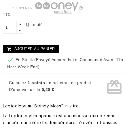
OU PAYER EN
TTC
Quantité
AJOUTER AU PANIER


En Stock (Envoyé Aujourd'hui si Commandé Avant 11h -
Hors Week End)
card_giftcard
Cumulez
1 points
en achetant ce produit
D'une valeur de
0,20 €
Leptodictyum "Stringy Moss" in vitro.
La Leptodictyum riparium est une mousse européenne
élancée qui tolère les températures élevées et basses.