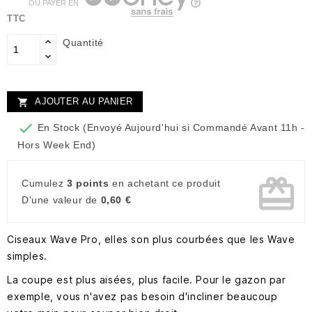
OU PAYER EN
TTC
Quantité
AJOUTER AU PANIER


En Stock (Envoyé Aujourd'hui si Commandé Avant 11h -
Hors Week End)
card_giftcard
Cumulez
3 points
en achetant ce produit
D'une valeur de
0,60 €
Ciseaux Wave Pro, elles son plus courbées que les Wave
simples.
La coupe est plus aisées, plus facile. Pour le gazon par
exemple, vous n'avez pas besoin d'incliner beaucoup