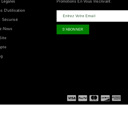
 Légales
Promotions En Vous Inscrivant.
s D'utilisation
 Sécurisé
ez-Nous
Site
pte
og