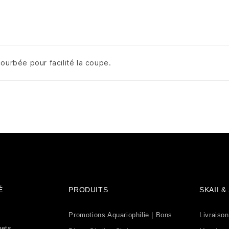
ourbée pour facilité la coupe.
É
PRODUITS
SKAII 
Promotions Aquariophilie | Bons
Livraison
uets