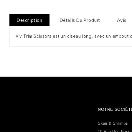
Description
Détails Du Produit
Avis
Viv Trim Scissors est un ciseau long, avec un embout c
NOTRE SOCIÉT
Skaii & Shrimps
10 Rue Des Bosq