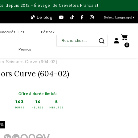
aits depuis 2012 - Élevage de Crevettes Français!
Le blog
Select Language
▼
uveautés
Les
Déstock
0
Promos!
im Scissors Curve (604-02)
sors Curve (604-02)
Offre à durée limitée
143
14
5
JOURS
HEURES
MINUTES
0%