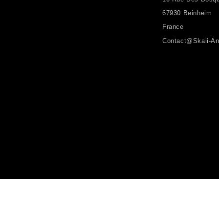
67930 Beinheim
France
Contact@skaii-An