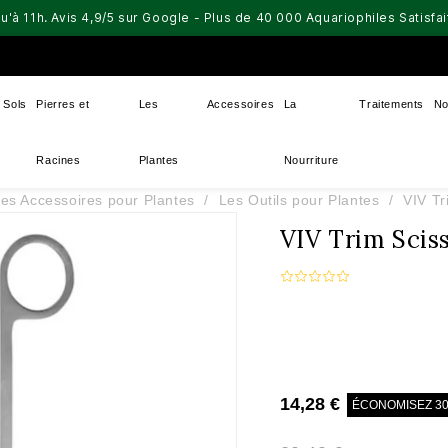
u'à 11h. Avis 4,9/5 sur Google - Plus de 40 000 Aquariophiles Satisf
Sols
Pierres et
Les
Accessoires
La
Traitements
No
Racines
Plantes
Nourriture
es Accessoires pour Plantes
Les Outils pour Plantes
VIV Tr
VIV Trim Scis
14,28 €
ÉCONOMISEZ 3