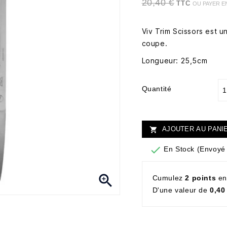
20,40 €
TTC
OU PAYER E
Viv Trim Scissors est u
coupe.
Longueur: 25,5cm
Quantité
AJOUTER AU PANI


En Stock (Envoyé 

Cumulez
2 points
en
D'une valeur de
0,40