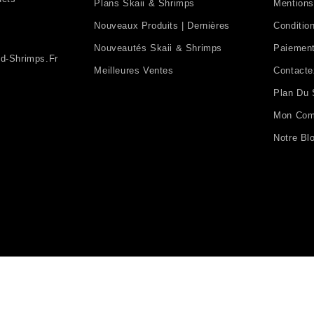
Plans Skaii & Shrimps
Mentions
Nouveaux Produits | Dernières
Condition
Nouveautés Skaii & Shrimps
Paiement
d-Shrimps.fr
Meilleures Ventes
Contact
Plan Du 
Mon Com
Notre Bl