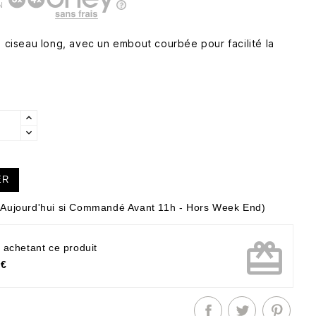
N
n ciseau long, avec un embout courbée pour facilité la
ER
Aujourd'hui si Commandé Avant 11h - Hors Week End)
card_giftcard
 achetant ce produit
 €