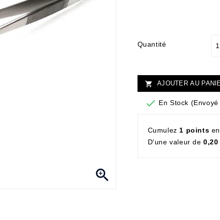
Quantité
AJOUTER AU PANI


En Stock (Envoyé 
Cumulez
1 points
en
D'une valeur de
0,20
