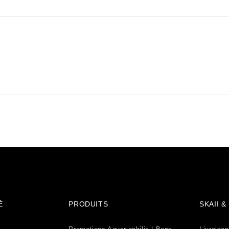
É
PRODUITS
SKAII 