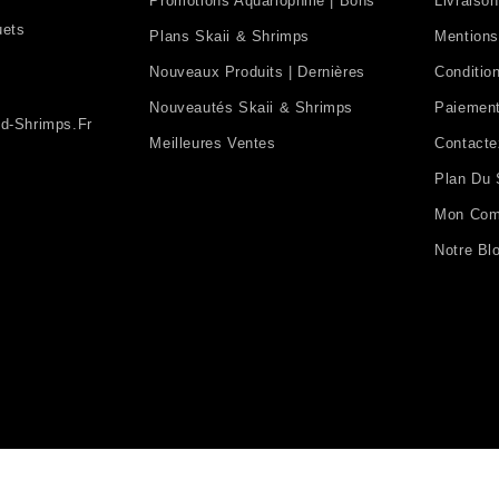
Promotions Aquariophilie | Bons
Livraison
uets
Plans Skaii & Shrimps
Mentions
Nouveaux Produits | Dernières
Condition
Nouveautés Skaii & Shrimps
Paiement
d-Shrimps.fr
Meilleures Ventes
Contact
Plan Du 
Mon Com
Notre Bl