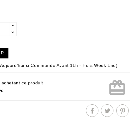
ER
Aujourd'hui si Commandé Avant 11h - Hors Week End)
card_giftcard
 achetant ce produit
 €