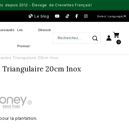
aits depuis 2012 - Élevage de Crevettes Français!
Le blog
Select Language
▼
uveautés
Les
Déstock
0
Promos!
lantes Triangulaire 20cm Inox
s Triangulaire 20cm Inox
pour la plantation.