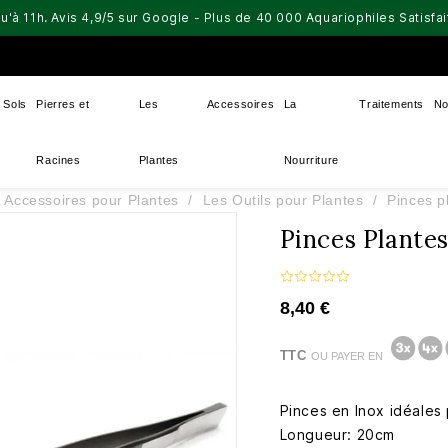
u'à 11h. Avis 4,9/5 sur Google - Plus de 40 000 Aquariophiles Satisf
Sols
Pierres et
Les
Accessoires
La
Traitements
No
Racines
Plantes
Nourriture
 Accessoires pour Plantes
Les Outils pour Plantes
Pinces p
Pinces Plante
8,40 €
TTC
OU PAYER EN
Pinces en Inox idéales 
Longueur: 20cm