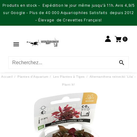
Produits en stock - Expédition le jour même jusqu'à 11h. Avis 4,9/5
sur Google - Plus de 40 000 Aquariophiles Satisfaits depuis 2012
- Élevage de Crevettes Français!
0


Accueil
Plantes d'Aquarium
Les Plantes à Tiges
Alternanthera reineckii 'Lila' -
Plant It!