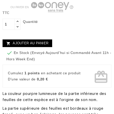
OU PAYER EN
TTC
Quantité
AJOUTER AU PANIER


En Stock (Envoyé Aujourd'hui si Commandé Avant 11h -
Hors Week End)
card_giftcard
Cumulez
1 points
en achetant ce produit
D'une valeur de
0,20 €
La couleur pourpre lumineuse de la partie inférieure des
feuilles de cette espèce est à l’origine de son nom.
La partie supérieure des feuilles est bordeaux à rouge