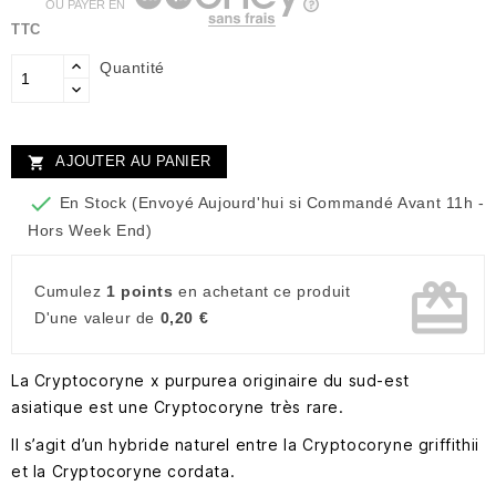
OU PAYER EN
TTC
Quantité
AJOUTER AU PANIER


En Stock (Envoyé Aujourd'hui si Commandé Avant 11h -
Hors Week End)
card_giftcard
Cumulez
1 points
en achetant ce produit
D'une valeur de
0,20 €
La Cryptocoryne x purpurea originaire du sud-est
asiatique est une Cryptocoryne très rare.
Il s’agit d’un hybride naturel entre la Cryptocoryne griffithii
et la Cryptocoryne cordata.