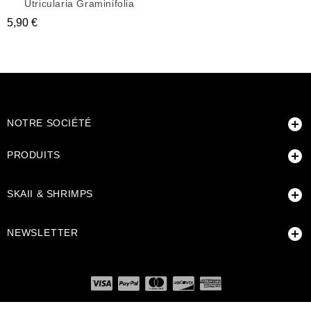
Utricularia Graminifolia
Prix
5,90 €

NOTRE SOCIÉTÉ

PRODUITS

SKAII & SHRIMPS

NEWSLETTER