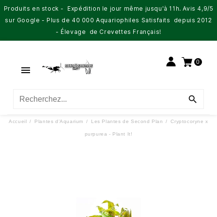
Produits en stock - Expédition le jour même jusqu'à 11h. Avis 4,9/5
sur Google - Plus de 40 000 Aquariophiles Satisfaits depuis 2012
- Élevage de Crevettes Français!
0


Accueil
Plantes d'Aquarium
Les Plantes de Second Plan
Cryptocoryne x
purpurea - Plant It!