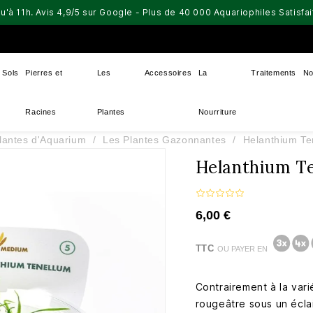
u'à 11h. Avis 4,9/5 sur Google - Plus de 40 000 Aquariophiles Satisf
Sols
Pierres et
Les
Accessoires
La
Traitements
No
Racines
Plantes
Nourriture
lantes d'Aquarium
Les Plantes Gazonnantes
Helanthium Te
Helanthium Te
6,00 €
TTC
OU PAYER EN
Contrairement à la vari
rougeâtre sous un écla