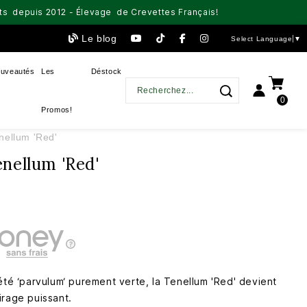
aits depuis 2012 - Élevage de Crevettes Français!
Le blog
Select Language
▼
uveautés
Les
Déstock
0
Promos!
nellum 'Red'
nellum 'Red'
été ‘parvulum‘ purement verte, la Tenellum 'Red' devient
irage puissant.