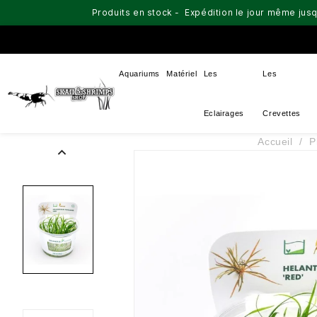
Produits en stock - Expédition le jour même jusq
Aquariums
Matériel
Les
Les
Eclairages
Crevettes
Accueil
P