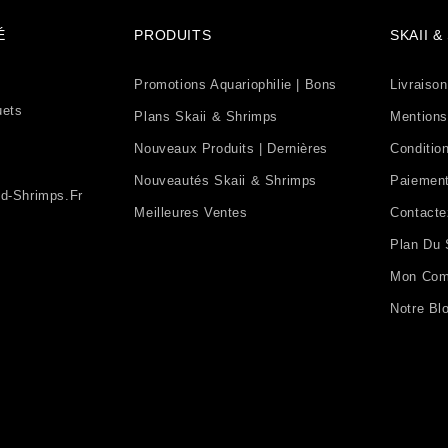
É
PRODUITS
SKAII 
Promotions Aquariophilie | Bons
Livraison
uets
Plans Skaii & Shrimps
Mentions
Nouveaux Produits | Dernières
Condition
Nouveautés Skaii & Shrimps
Paiement
d-Shrimps.fr
Meilleures Ventes
Contact
Plan Du 
Mon Com
Notre Bl