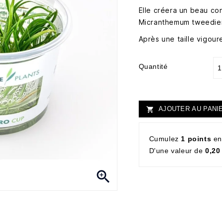
Elle créera un beau co
Micranthemum tweediei
Après une taille vigour
Quantité
AJOUTER AU PANI

Cumulez
1 points
en
D'une valeur de
0,20
