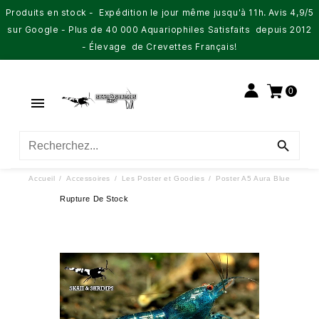
Produits en stock - Expédition le jour même jusqu'à 11h. Avis 4,9/5
sur Google - Plus de 40 000 Aquariophiles Satisfaits depuis 2012
- Élevage de Crevettes Français!
0


Accueil
Accessoires
Les Poster et Goodies
Poster A5 Aura Blue
Rupture De Stock