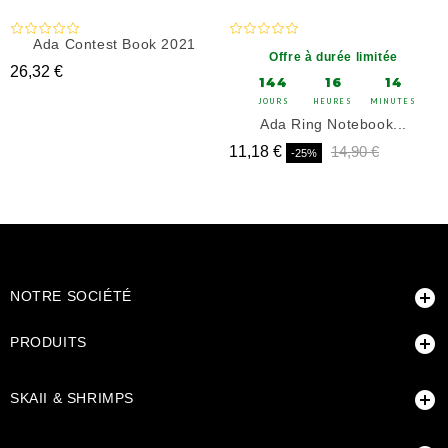
Ada Contest Book 2021
Offre à durée limitée
Prix
26,32 €
144
16
14
JOURS
HEURES
MINUTES
Ada Ring Notebook...
Prix
Prix de base
Prix de b
11,18 €
14,90 €
-25%

NOTRE SOCIÉTÉ

PRODUITS

SKAII & SHRIMPS