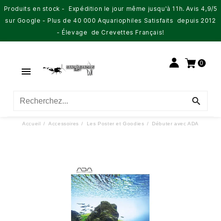
Produits en stock - Expédition le jour même jusqu'à 11h. Avis 4,9/5
sur Google - Plus de 40 000 Aquariophiles Satisfaits depuis 2012
- Élevage de Crevettes Français!
0


Accueil
Accessoires
Les Poster et Goodies
Débuter avec ADA