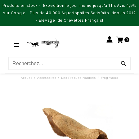
Produits en stock - Expédition le jour même jusqu'à 11h. Avis 4,9/5
sur Google - Plus de 40 000 Aquariophiles Satisfaits depuis 2012
- Élevage de Crevettes Français!
0


Accueil
Accessoires
Les Produits Naturels
Frog Wood