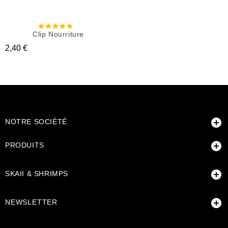
Clip Nourriture
Prix
2,40 €

NOTRE SOCIÉTÉ

PRODUITS

SKAII & SHRIMPS

NEWSLETTER