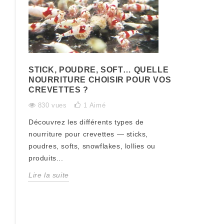
STICK, POUDRE, SOFT… QUELLE
NOURRITURE CHOISIR POUR VOS
CREVETTES ?
830 vues
1
Aimé
Découvrez les différents types de
nourriture pour crevettes — sticks,
poudres, softs, snowflakes, lollies ou
produits...
Lire la suite