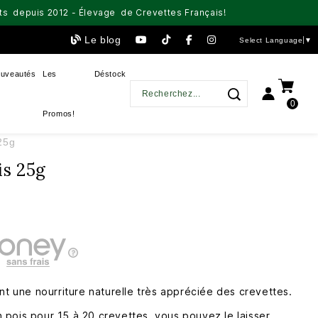
aits depuis 2012 - Élevage de Crevettes Français!
Le blog
Select Language
▼
uveautés
Les
Déstock
0
Promos!
25g
is 25g
nt une nourriture naturelle très appréciée des crevettes.
pois pour 15 à 20 crevettes, vous pouvez le laisser