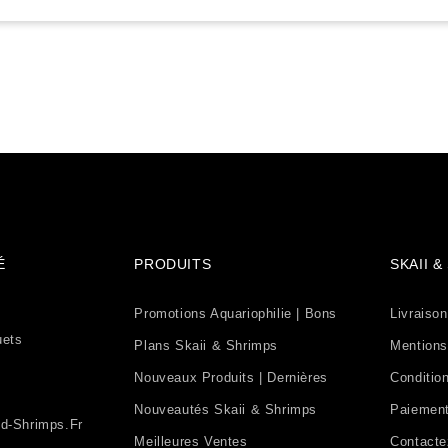
É
PRODUITS
SKAII 
Promotions Aquariophilie | Bons
Livraison
uets
Plans Skaii & Shrimps
Mentions
Nouveaux Produits | Dernières
Condition
Nouveautés Skaii & Shrimps
Paiement
d-Shrimps.fr
Meilleures Ventes
Contact