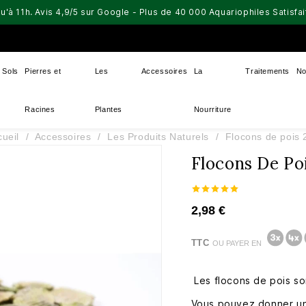
u'à 11h. Avis 4,9/5 sur Google - Plus de 40 000 Aquariophiles Satisf
Sols
Pierres et
Les
Accessoires
La
Traitements
No
Racines
Plantes
Nourriture
ueil
Accessoires
Les Produits Naturels
Flocons de pois 
Flocons De Po
2,98 €
TTC
OU PAYER EN
Les flocons de pois so
Vous pouvez donner un 