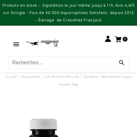
Produits en stock - Expédition le jour même jusqu'à 11h. Avis 4,9/5
sur Google - Plus de 40 000 Aquariophiles Satisfaits depuis 2012
- Élevage de Crevettes Français!
0


Accueil
Accessoires
Les Produits Naturels
Qualdrop - Mironekuton Super
Powder 60g