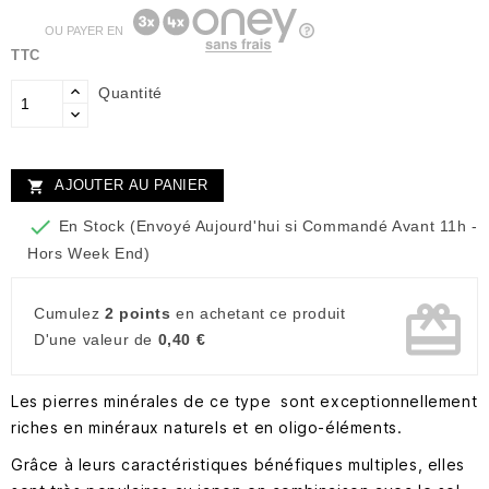
OU PAYER EN
TTC
Quantité
AJOUTER AU PANIER


En Stock (Envoyé Aujourd'hui si Commandé Avant 11h -
Hors Week End)
card_giftcard
Cumulez
2 points
en achetant ce produit
D'une valeur de
0,40 €
Les pierres minérales de ce type sont exceptionnellement
riches en minéraux naturels et en oligo-éléments.
Grâce à leurs caractéristiques bénéfiques multiples, elles