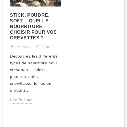
STICK, POUDRE,
SOFT… QUELLE
NOURRITURE
CHOISIR POUR VOS
CREVETTES ?
843 vues
1
Aimé
Découvrez les différents
types de nourriture pour
crevettes — sticks,
poudres, softs,
snowflakes, lollies ou
produits...
Lire la suite