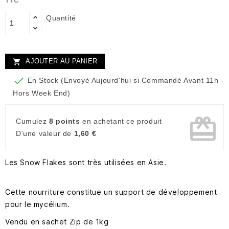
TTC
Quantité
AJOUTER AU PANIER


En Stock (Envoyé Aujourd'hui si Commandé Avant 11h -
Hors Week End)
card_giftcard
Cumulez
8 points
en achetant ce produit
D'une valeur de
1,60 €
Les Snow Flakes sont très utilisées en Asie.
Cette nourriture constitue un support de développement
pour le mycélium.
Vendu en sachet Zip de 1kg