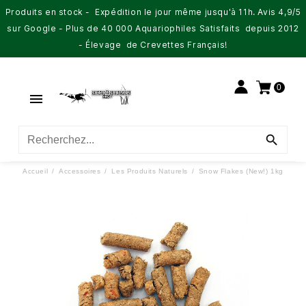
Produits en stock - Expédition le jour même jusqu'à 11h. Avis 4,9/5
sur Google - Plus de 40 000 Aquariophiles Satisfaits depuis 2012
- Élevage de Crevettes Français!
0


Accueil
Accessoires
Les Produits Naturels
Snow Flakes (New!) 1kg