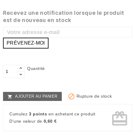
Recevez une notification lorsque le produit
est de nouveau en stock
PRÉVENEZ-MOI
Quantité

Rupture de stock
AJOUTER AU PANIER

card_giftcard
Cumulez
3 points
en achetant ce produit
D'une valeur de
0,60 €