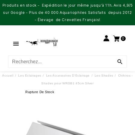
Produits en stock - Expédition le jour même jusqu'à 11h. Avis 4,9/5
sur Google - Plus de 40 000 Aquariophiles Satisfaits depuis 2012
- Élevage de Crevettes Français!
0


Accueil
Les Eclairages
Les Accessoires D'Eclairage
Les Shades
Chihiros -
Shades pour WRGB1 45cm Silver
Rupture De Stock