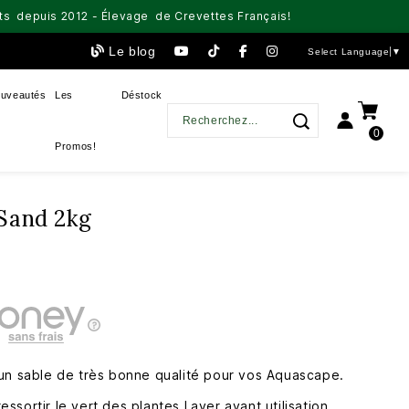
aits depuis 2012 - Élevage de Crevettes Français!
Le blog
Select Language
▼
uveautés
Les
Déstock
0
Promos!
Sand 2kg
un sable de très bonne qualité pour vos Aquascape.
 ressortir le vert des plantes.Laver avant utilisation.