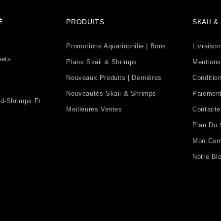
É
PRODUITS
SKAII 
Promotions Aquariophilie | Bons
Livraison
uets
Plans Skaii & Shrimps
Mentions
Nouveaux Produits | Dernières
Condition
Nouveautés Skaii & Shrimps
Paiement
d-Shrimps.fr
Meilleures Ventes
Contact
Plan Du 
Mon Com
Notre Bl