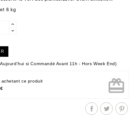
et 8 kg
ER
Aujourd'hui si Commandé Avant 11h - Hors Week End)
card_giftcard
 achetant ce produit
 €