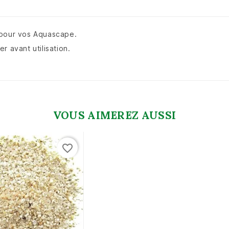
 pour vos Aquascape.
er avant utilisation.
VOUS AIMEREZ AUSSI
favorite_border