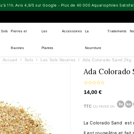
u'à 11h. Avis 4,9/5 sur Google - Plus de 40 000 Aquariophiles Satisf
Sols
Pierres et
Les
Accessoires
La
Traitements
No
Racines
Plantes
Nourriture
Accueil
Sols
Les Sols Neutres
Ada Colorado Sand 2kg
Ada Colorado 
14,00 €
TTC
OU PAYER EN
La Colorado Sand est 
Il est rougeâtre et fait