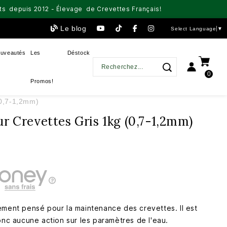
aits depuis 2012 - Élevage de Crevettes Français!
Le blog
Select Language
▼
uveautés
Les
Déstock
0
Promos!
(0,7-1,2mm)
r Crevettes Gris 1kg (0,7-1,2mm)
ement pensé pour la maintenance des crevettes. Il est
onc aucune action sur les paramètres de l'eau.