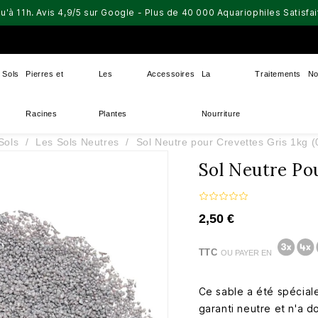
u'à 11h. Avis 4,9/5 sur Google - Plus de 40 000 Aquariophiles Satisf
Sols
Pierres et
Les
Accessoires
La
Traitements
No
Racines
Plantes
Nourriture
Sols
Les Sols Neutres
Sol Neutre pour Crevettes Gris 1kg 
Sol Neutre Pou
2,50 €
TTC
OU PAYER EN
Ce sable a été spécial
garanti neutre et n'a d