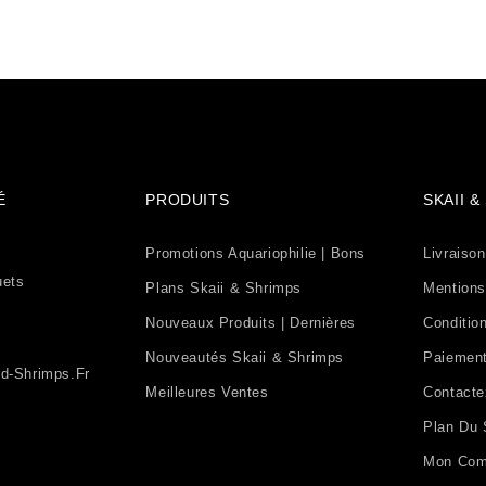
É
PRODUITS
SKAII 
Promotions Aquariophilie | Bons
Livraison
uets
Plans Skaii & Shrimps
Mentions
Nouveaux Produits | Dernières
Condition
Nouveautés Skaii & Shrimps
Paiement
d-Shrimps.fr
Meilleures Ventes
Contact
Plan Du 
Mon Com