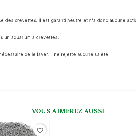
 des crevettes. Il est garanti neutre et n'a donc aucune acti
ans un aquarium à crevettes.
 nécessaire de le laver, il ne rejette aucune saleté.
VOUS AIMEREZ AUSSI
favorite_border