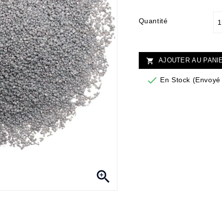
Quantité
AJOUTER AU PANI


En Stock (Envoyé 
