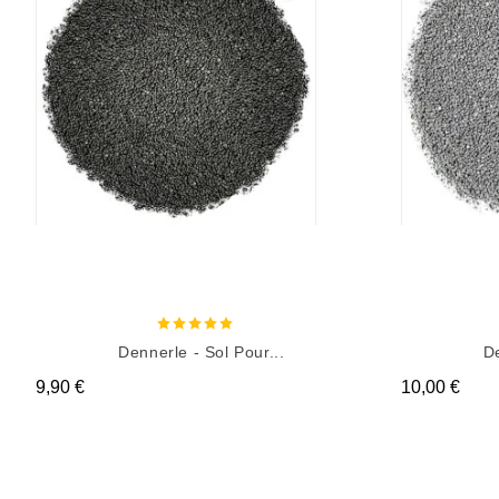
Dennerle - Sol Pour...
De
Prix
Prix
9,90 €
10,00 €